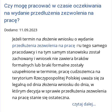
k
Czy mogę pracować w czasie oczekiwania
i
na wydanie przedłużenia zezwolenia na
s
pracę?
e
x
Dodano:
11.09.2023
t
Jeżeli termin na złożenie wniosku o wydanie
e
przedłużenia zezwolenia na pracę
(
u tego samego
r
pracodawcy i na tym samym stanowisku został
l
n
zachowany i wniosek nie zawiera braków
i
a
formalnych lub braki formalne zostały
n
l
uzupełnione w terminie, pracę cudzoziemca na
k
)
terytorium Rzeczypospolitej Polskiej uważa się za
i
legalną od dnia złożenia wniosku do dnia, w
s
którym decyzja w sprawie przedłużenia zezwolenia
e
na pracę stanie się ostateczna.
x
czytaj dalej...
t
e