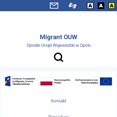
Przejdź do menu głównego
Przejdź do treści
Migrant OUW
Opolski Urząd Wojewódzki w Opolu
Kontakt
Procedury