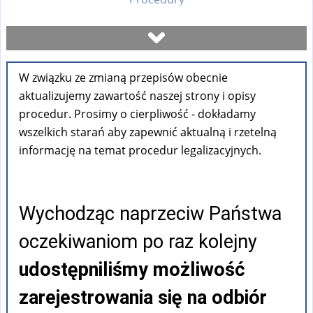
Umów się na wizytę
W związku ze zmianą przepisów obecnie
Sprawdź stan sprawy
aktualizujemy zawartość naszej strony i opisy
procedur. Prosimy o cierpliwość - dokładamy
Formularze
wszelkich starań aby zapewnić aktualną i rzetelną
informację na temat procedur legalizacyjnych.
Opłaty
Wychodząc naprzeciw Państwa
FAQ
oczekiwaniom po raz kolejny
Pouczenia
udostępniliśmy możliwość
zarejestrowania się na odbiór