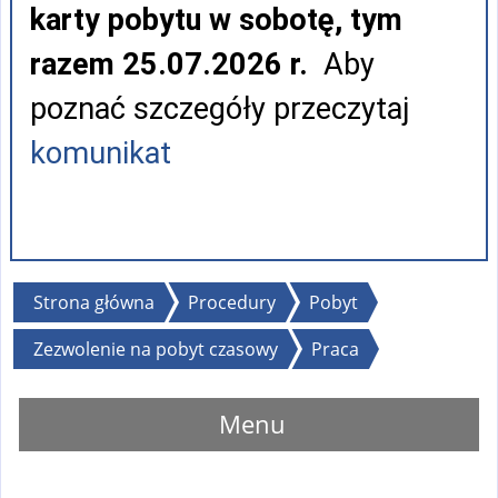
karty pobytu w sobotę, tym
razem 25.07.2026 r.
Aby
poznać szczegóły przeczytaj
komunikat
Jesteś
Strona główna
Procedury
Pobyt
tutaj
Zezwolenie na pobyt czasowy
Praca
Menu