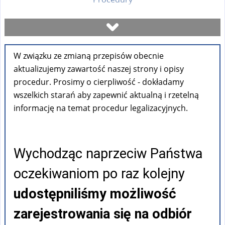
Umów się na wizytę
W związku ze zmianą przepisów obecnie
Sprawdź stan sprawy
aktualizujemy zawartość naszej strony i opisy
procedur. Prosimy o cierpliwość - dokładamy
Formularze
wszelkich starań aby zapewnić aktualną i rzetelną
informację na temat procedur legalizacyjnych.
Opłaty
Wychodząc naprzeciw Państwa
FAQ
oczekiwaniom po raz kolejny
Pouczenia
udostępniliśmy możliwość
zarejestrowania się na odbiór