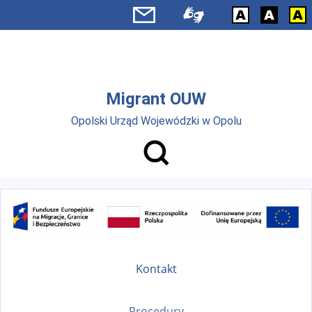
Przejdź do menu głównego
Przejdź do treści
Migrant OUW
Opolski Urząd Wojewódzki w Opolu
Kontakt
Procedury