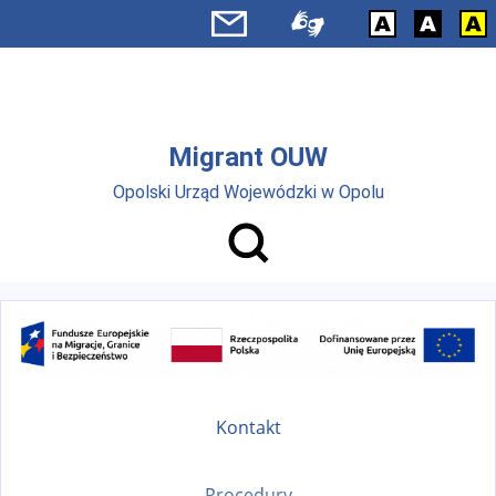
Przejdź do menu głównego
Przejdź do treści
Migrant OUW
Opolski Urząd Wojewódzki w Opolu
Kontakt
Procedury