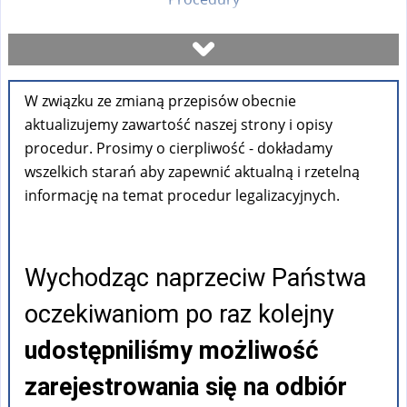
Umów się na wizytę
W związku ze zmianą przepisów obecnie
Sprawdź stan sprawy
aktualizujemy zawartość naszej strony i opisy
procedur. Prosimy o cierpliwość - dokładamy
Formularze
wszelkich starań aby zapewnić aktualną i rzetelną
informację na temat procedur legalizacyjnych.
Opłaty
Wychodząc naprzeciw Państwa
FAQ
oczekiwaniom po raz kolejny
Pouczenia
udostępniliśmy możliwość
zarejestrowania się na odbiór