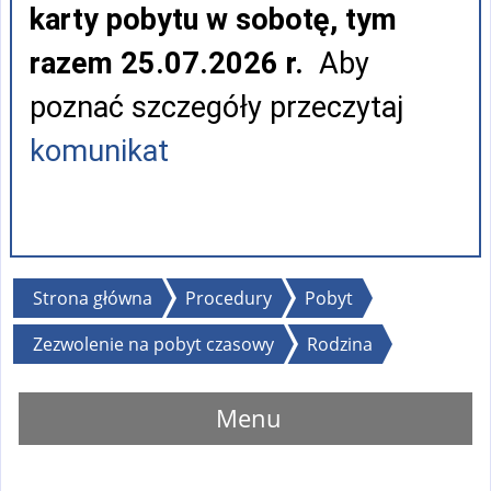
karty pobytu w sobotę, tym
razem 25.07.2026 r.
Aby
poznać szczegóły przeczytaj
komunikat
Jesteś
Strona główna
Procedury
Pobyt
tutaj
Zezwolenie na pobyt czasowy
Rodzina
Menu