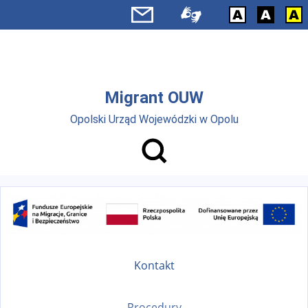
Przejdź do menu głównego
Przejdź do treści
Migrant OUW
Opolski Urząd Wojewódzki w Opolu
Kontakt
Procedury