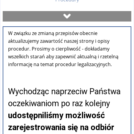
Umów się na wizytę
W związku ze zmianą przepisów obecnie
Sprawdź stan sprawy
aktualizujemy zawartość naszej strony i opisy
procedur. Prosimy o cierpliwość - dokładamy
Formularze
wszelkich starań aby zapewnić aktualną i rzetelną
informację na temat procedur legalizacyjnych.
Opłaty
Wychodząc naprzeciw Państwa
FAQ
oczekiwaniom po raz kolejny
Pouczenia
udostępniliśmy możliwość
zarejestrowania się na odbiór