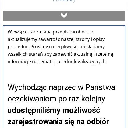
Umów się na wizytę
W związku ze zmianą przepisów obecnie
Sprawdź stan sprawy
aktualizujemy zawartość naszej strony i opisy
procedur. Prosimy o cierpliwość - dokładamy
Formularze
wszelkich starań aby zapewnić aktualną i rzetelną
informację na temat procedur legalizacyjnych.
Opłaty
Wychodząc naprzeciw Państwa
FAQ
oczekiwaniom po raz kolejny
Pouczenia
udostępniliśmy możliwość
zarejestrowania się na odbiór