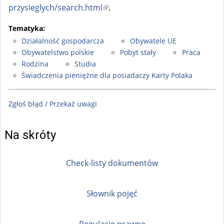
przysieglych/search.html
(
.
l
Tematyka:
i
Działalność gospodarcza
Obywatele UE
n
Obywatelstwo polskie
Pobyt stały
Praca
k
Rodzina
Studia
i
Świadczenia pieniężne dla posiadaczy Karty Polaka
s
e
Zgłoś błąd / Przekaż uwagi
x
t
Na skróty
e
r
Check-listy dokumentów
n
a
l
Słownik pojęć
)
Regulacje prawne