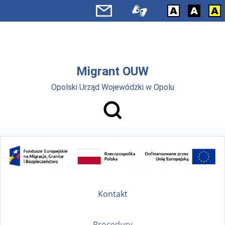
Przejdź do menu głównego
Przejdź do treści
Migrant OUW
Opolski Urząd Wojewódzki w Opolu
Kontakt
Procedury